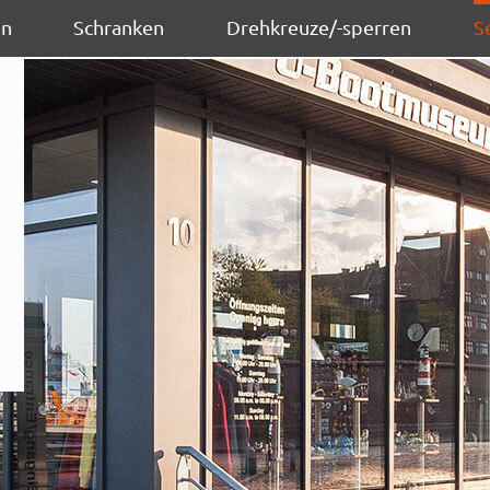
en
Schranken
Drehkreuze/-sperren
S