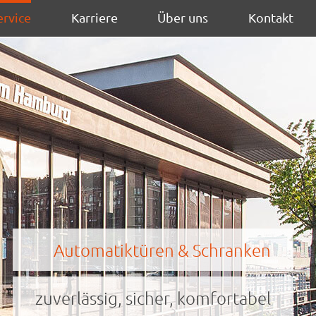
ervice
Karriere
Über uns
Kontakt
Automatiktüren & Schranken
zuverlässig, sicher, komfortabel